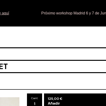
uí
Próximo workshop Madrid 6 y 7 de Junio.
ET
Cant.
125,00
€
Añadir