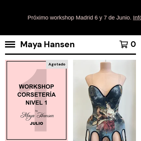
Próximo workshop Madrid 6 y 7 de Junio.
Infó
Maya Hansen
0
Agotado
D
e
s
t
a
c
a
d
o