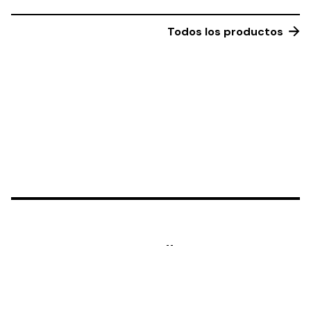
Todos los productos
Made in Madrid 🖤 with Love
Términos y Condiciones
|
Aviso Legal