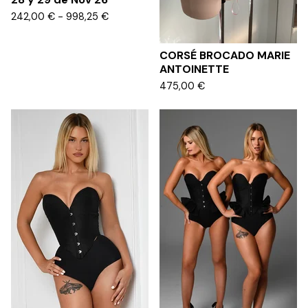
242,00
€
- 998,25
€
CORSÉ BROCADO MARIE
ANTOINETTE
475,00
€