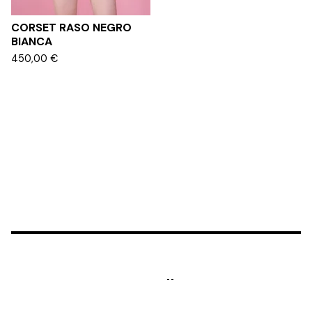
CORSET RASO NEGRO
BIANCA
450,00
€
Made in Madrid 🖤 with Love
Términos y Condiciones
|
Aviso Legal